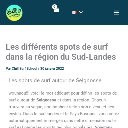
Aller
au
contenu
Les différents spots de surf
dans la région du Sud-Landes
Par
Chill Surf School
/
30 janvier 2022
Les spots de surf autour de Seignosse
wouhaou!!! voici le mot adéquat pour définir les spots de
surf autour de
Seignosse
et dans la région. Chacun
trouvera sa vague, son bonheur selon son niveau et ses
envies. Dans le sud-landes et le Pays-Basques, vous serez
automatiquement immergés dans cette dimension où le
surf est parmi les sports les plus populaires.
Soustons,