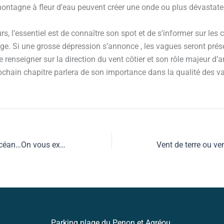
montagne à fleur d’eau peuvent créer une onde ou plus dévastate
rs, l’essentiel est de connaître son spot et de s’informer sur les 
ge. Si une grosse dépression s’annonce , les vagues seront pré
 renseigner sur la direction du vent côtier et son rôle majeur d’ar
chain chapitre parlera de son importance dans la qualité des v
Les dangers de l’océan…On vous explique tout
Parking plage du Penon et Agréou.