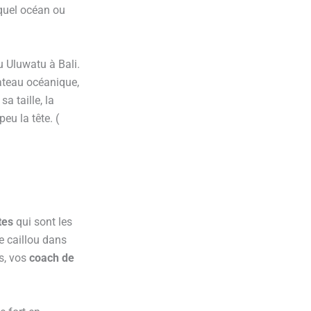
 quel océan ou
u Uluwatu à Bali.
lateau océanique,
a taille, la
eu la tête. (
tes
qui sont les
e caillou dans
s, vos
coach de