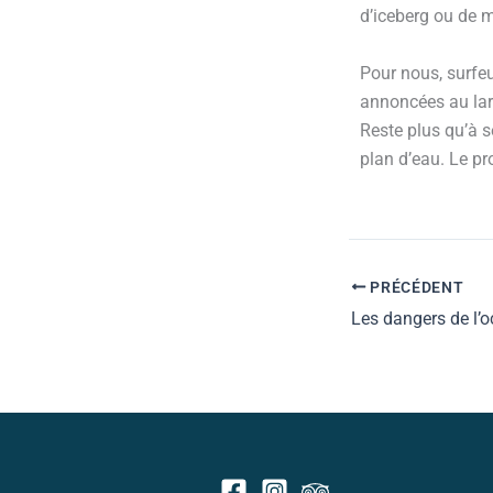
d’iceberg ou de 
P
our nous, surfeu
annoncées au lar
Reste plus qu’à se
plan d’eau.
Le pro
PRÉCÉDENT