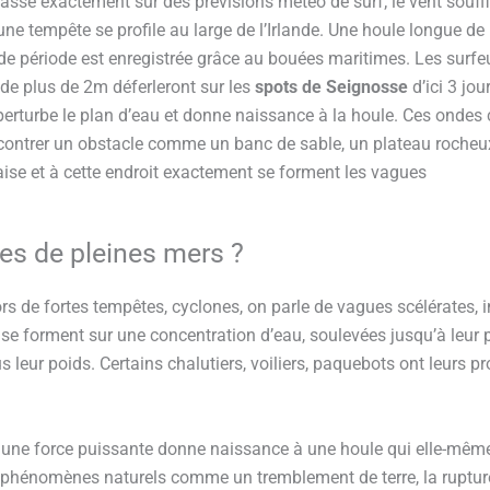
 passe exactement sur des prévisions météo de surf; le vent souffl
une tempête se profile au large de l’Irlande. Une houle longue d
e période est enregistrée grâce au bouées maritimes. L
es surfe
de plus de 2m déferleront sur les
spots de Seignosse
d’ici 3 jo
perturbe le plan d’eau et donne naissance à la houle. Ces ondes 
ncontrer un obstacle comme un banc de sable, un plateau rocheux
aise et
à cette endroit exactement se forment les vagues
ues de pleines mers ?
ors de fortes tempêtes, cyclones, on parle de vagues scélérates,
 se forment sur une concentration d’eau, soulevées jusqu’à leur 
s leur poids. Certains chalutiers, voiliers, paquebots ont leurs 
 une force puissante donne naissance à une houle qui elle-mêm
 phénomènes naturels comme un tremblement de terre, la ruptur