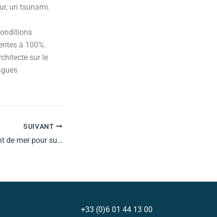
ur, un tsunami.
conditions
sentes à 100%.
chitecte sur le
agues
SUIVANT
Vent de terre ou vent de mer pour surfer ?
+33 (0)6 01 44 13 00​