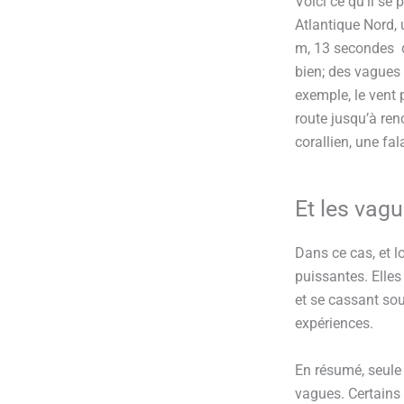
Voici ce qu’il se
Atlantique
Nord, 
m, 13 secondes d
bien; des vagues 
exemple, le vent 
route jusqu’à re
corallien, une fal
Et les vag
Dans ce cas, et l
puissantes. Elles
et se cassant sou
expériences.
En résumé, seule
vagues. Certains