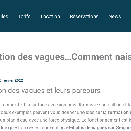
ules
Tarifs
Location
Réservations
News
tion des vagues…Comment nais
5 février 2022
on des vagues et leurs parcours
 remuez fort la surface avec vos bras. Ramassez un caillou et l
s deux exemples peuvent vous donner une idée sur
la formation
r un plan d’eau avec une force physique. Le fonctionnement est
 Une question revient souvent:
y a-t-il plus de vagues sur Seign