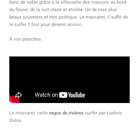
banc de sable grâce à la silhouette des maisons au bord
du fleuve, de la nuit claire et étoilée. Un de mes plus
beaux souvenirs et très poétique. Le mascaret, il suffit de
le surfer 1 fois pour devenir accroc.
A vos planches
Le mascaret, cette
vague de rivières
surfée par Ludovic
Dulou